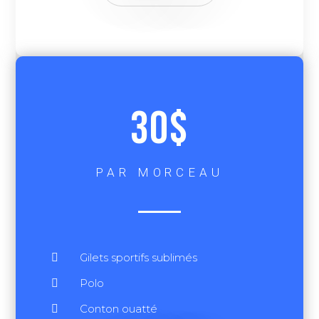
30$
PAR MORCEAU
Gilets sportifs sublimés
Polo
Conton ouatté